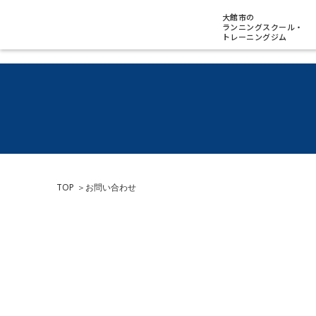
大館市の
ランニングスクール・
トレーニングジム
TOP
＞
お問い合わせ
お名前
必須
メールアドレス
必須