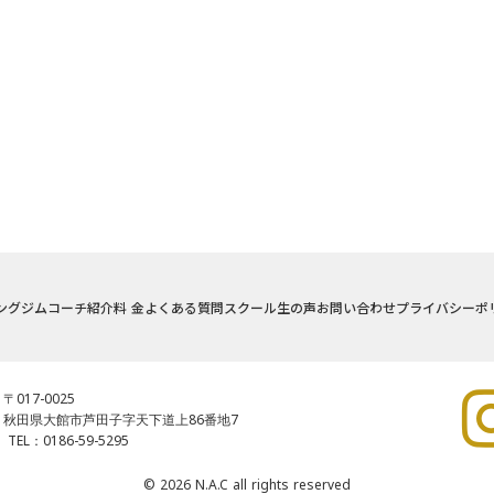
ングジム
コーチ紹介
料 金
よくある質問
スクール生の声
お問い合わせ
プライバシーポ
〒017-0025
秋田県大館市芦田子字天下道上86番地7
TEL：0186-59-5295
© 2026 N.A.C all rights reserved